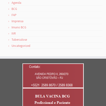
Agenda
BCG
FAP
Imprensa
Imuno BCG
IVR
Tuberculose
Uncategorized