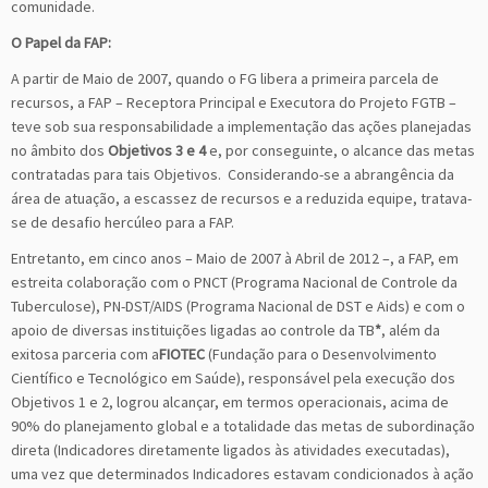
comunidade.
O Papel da FAP:
A partir de Maio de 2007, quando o FG libera a primeira parcela de
recursos, a FAP – Receptora Principal e Executora do Projeto FGTB –
teve sob sua responsabilidade a implementação das ações planejadas
no âmbito dos
Objetivos 3 e 4
e, por conseguinte, o alcance das metas
contratadas para tais Objetivos. Considerando-se a abrangência da
área de atuação, a escassez de recursos e a reduzida equipe, tratava-
se de desafio hercúleo para a FAP.
Entretanto, em cinco anos – Maio de 2007 à Abril de 2012 –, a FAP, em
estreita colaboração com o PNCT (Programa Nacional de Controle da
Tuberculose), PN-DST/AIDS (Programa Nacional de DST e Aids) e com o
apoio de diversas instituições ligadas ao controle da TB
*
, além da
exitosa parceria com a
FIOTEC
(Fundação para o Desenvolvimento
Científico e Tecnológico em Saúde), responsável pela execução dos
Objetivos 1 e 2, logrou alcançar, em termos operacionais, acima de
90% do planejamento global e a totalidade das metas de subordinação
direta (Indicadores diretamente ligados às atividades executadas),
uma vez que determinados Indicadores estavam condicionados à ação