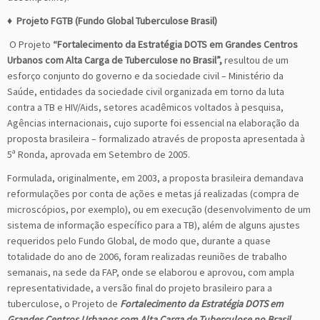
♦
Projeto FGTB (Fundo Global Tuberculose Brasil)
O Projeto
“Fortalecimento da Estratégia DOTS em Grandes Centros
Urbanos com Alta Carga de Tuberculose no Brasil”,
resultou de um
esforço conjunto do governo e da sociedade civil – Ministério da
Saúde, entidades da sociedade civil organizada em torno da luta
contra a TB e HIV/Aids, setores acadêmicos voltados à pesquisa,
Agências internacionais, cujo suporte foi essencial na elaboração da
proposta brasileira – formalizado através de proposta apresentada à
5ª Ronda, aprovada em Setembro de 2005.
Formulada, originalmente, em 2003, a proposta brasileira demandava
reformulações por conta de ações e metas já realizadas (compra de
microscópios, por exemplo), ou em execução (desenvolvimento de um
sistema de informação específico para a TB), além de alguns ajustes
requeridos pelo Fundo Global, de modo que, durante a quase
totalidade do ano de 2006, foram realizadas reuniões de trabalho
semanais, na sede da FAP, onde se elaborou e aprovou, com ampla
representatividade, a versão final do projeto brasileiro para a
tuberculose, o Projeto de
Fortalecimento da Estratégia DOTS em
Grandes Centros Urbanos com Alta Carga de Tuberculose no Brasil.