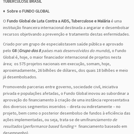
TUBERCULOSE BRASIL
♦
Sobre o FUNDO GLOBAL
O
Fundo Global de Luta Contra a AIDS, Tuberculose e Malária
é uma
instituição financeira internacional destinada a angariar e desembolsar
recursos objetivando a prevenção e tratamento destas enfermidades.
Criado por um grupo de especialistasem saúde pública e aprovado
pelo
G8
(
Grupo dos 8
países mais desenvolvidos do mundo
), o Fundo
Global é, hoje, o maior financiador internacional de projetos nesta
área; os 575 projetos nacionais em execução, somam, hoje,
aproximadamente, 26 bilhões de dólares, dos quais 18 bilhões e meio
já desembolsados.
Promovendo parcerias entre governo, sociedade civil, iniciativa
privada e populações afetadas, o Fundo Global inovou ao subordinar a
aprovação do financiamento à criação de uma instância representativa
dos diversos segmentos inseridos – direta ou indiretamente – no
projeto, bem como o posterior desembolso de fundos à eficiência das
ações implementadas, ou seja, trata-se de um
financiamento de
resultados
(
performance based funding
= financiamento baseado em
desempenho).