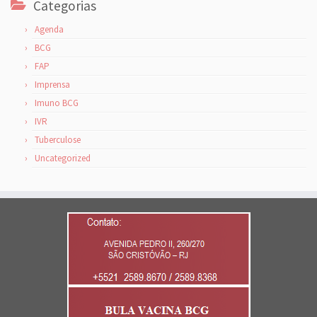
Categorias
Agenda
BCG
FAP
Imprensa
Imuno BCG
IVR
Tuberculose
Uncategorized