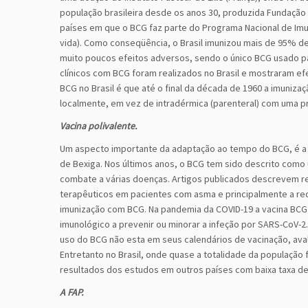
população brasileira desde os anos 30, produzida Fundação 
países em que o BCG faz parte do Programa Nacional de Imu
vida). Como conseqüência, o Brasil imunizou mais de 95% d
muito poucos efeitos adversos, sendo o único BCG usado p
clínicos com BCG foram realizados no Brasil e mostraram ef
BCG no Brasil é que até o final da década de 1960 a imuniza
localmente, em vez de intradérmica (parenteral) com uma pre
Vacina polivalente.
Um aspecto importante da adaptação ao tempo do BCG, é a s
de Bexiga. Nos últimos anos, o BCG tem sido descrito como
combate a várias doenças. Artigos publicados descrevem re
terapêuticos em pacientes com asma e principalmente a red
imunização com BCG. Na pandemia da COVID-19 a vacina BCG 
imunológico a prevenir ou minorar a infeção por SARS-CoV-2.
uso do BCG não esta em seus calendários de vacinação, aval
Entretanto no Brasil, onde quase a totalidade da população
resultados dos estudos em outros países com baixa taxa de
A FAP.