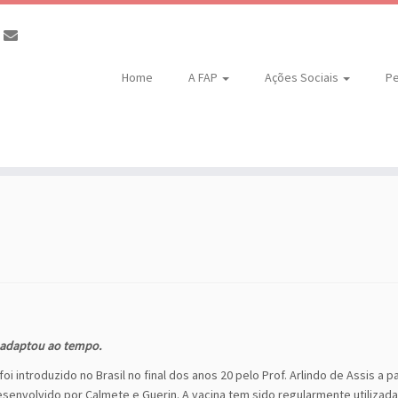
Home
A FAP
Ações Sociais
Pe
 adaptou ao tempo.
i introduzido no Brasil no final dos anos 20 pelo Prof. Arlindo de Assis a pa
desenvolvido por Calmete e Guerin. A vacina tem sido regularmente utilizada