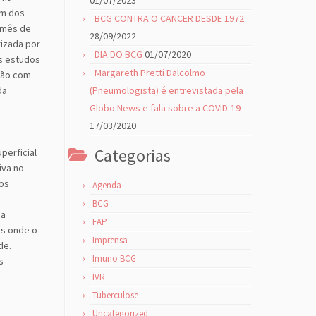
01/07/2023
um dos
BCG CONTRA O CANCER DESDE 1972
o mês de
28/09/2022
rizada por
DIA DO BCG
01/07/2020
s estudos
Margareth Pretti Dalcolmo
ação com
da
(Pneumologista) é entrevistada pela
Globo News e fala sobre a COVID-19
17/03/2020
Categorias
perficial
iva no
tos
Agenda
BCG
ma
FAP
is onde o
Imprensa
de.
Imuno BCG
s
IVR
Tuberculose
Uncategorized