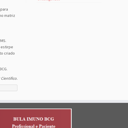
 para
mo matriz
OMS.
 estirpe
to criado
 BCG.
Cientifico.