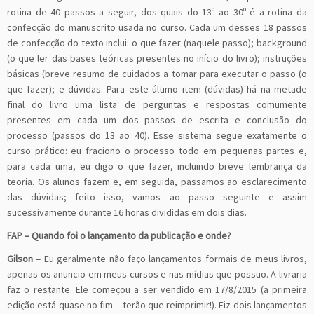
rotina de 40 passos a seguir, dos quais do 13º ao 30º é a rotina da
confecção do manuscrito usada no curso. Cada um desses 18 passos
de confecção do texto inclui: o que fazer (naquele passo); background
(o que ler das bases teóricas presentes no início do livro); instruções
básicas (breve resumo de cuidados a tomar para executar o passo (o
que fazer); e dúvidas. Para este último item (dúvidas) há na metade
final do livro uma lista de perguntas e respostas comumente
presentes em cada um dos passos de escrita e conclusão do
processo (passos do 13 ao 40). Esse sistema segue exatamente o
curso prático: eu fraciono o processo todo em pequenas partes e,
para cada uma, eu digo o que fazer, incluindo breve lembrança da
teoria. Os alunos fazem e, em seguida, passamos ao esclarecimento
das dúvidas; feito isso, vamos ao passo seguinte e assim
sucessivamente durante 16 horas divididas em dois dias.
FAP – Quando foi o lançamento da publicação e onde?
Gilson –
Eu geralmente não faço lançamentos formais de meus livros,
apenas os anuncio em meus cursos e nas mídias que possuo. A livraria
faz o restante. Ele começou a ser vendido em 17/8/2015 (a primeira
edição está quase no fim – terão que reimprimir!). Fiz dois lançamentos