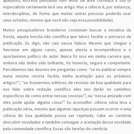
apelativo; escreva pensando num leitor de área correlata à sua (o
especialista certamente lerá seu artigo. Mas a ciência é, por natureza,
interdisciplinar, de forma que muitas outras pessoas poderão usar
seus achados, mesmo que você não veja essa possibilidade).
Muitos pesquisadores brasileiros costumam buscar a iniciativa da
fresta, aquela brecha não científica que talvez facilite o percurso da
publicação. Eu digo, não caia nessa falácia. Mesmo que chegue a
funcionar em alguns casos, apenas atesta a incompetência e o
oportunismo político do autor. Nunca fiz isso em minha carreira que,
embora não tenha sido brilhante, foi honesta, segura e competente.
Percebemos tais desvios em perguntas como: “se eu publicar sempre
numa mesma revista facilita minha aceitação para os próximos
artigos?”; “se trouxermos editores de revistas de boa qualidade para
nos falar sobre redação científica eles nos darão os caminhos
específicos de como entrar nessas revistas?”, ou “nossa amizade com
eles pode ajudar alguma coisa?”. Eu aconselho: ciência séria leva a
publicação séria, mesmo que algumas injustiças possam ocorrer e uma
ciência de boa qualidade possa ser rejeitada. Cabe ao cientista
descobrir novidades e também conseguir a aceitação dessa novidade
pela comunidade científica. Essas são tarefas do cientista.