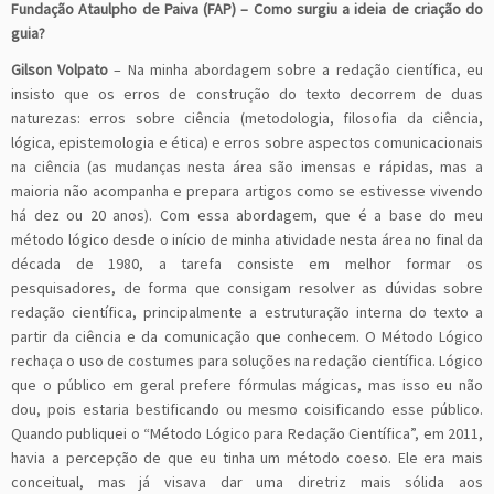
Fundação Ataulpho de Paiva (FAP)
– Como surgiu a ideia de criação do
guia?
Gilson Volpato
– Na minha abordagem sobre a redação científica, eu
insisto que os erros de construção do texto decorrem de duas
naturezas: erros sobre ciência (metodologia, filosofia da ciência,
lógica, epistemologia e ética) e erros sobre aspectos comunicacionais
na ciência (as mudanças nesta área são imensas e rápidas, mas a
maioria não acompanha e prepara artigos como se estivesse vivendo
há dez ou 20 anos). Com essa abordagem, que é a base do meu
método lógico desde o início de minha atividade nesta área no final da
década de 1980, a tarefa consiste em melhor formar os
pesquisadores, de forma que consigam resolver as dúvidas sobre
redação científica, principalmente a estruturação interna do texto a
partir da ciência e da comunicação que conhecem. O Método Lógico
rechaça o uso de costumes para soluções na redação científica. Lógico
que o público em geral prefere fórmulas mágicas, mas isso eu não
dou, pois estaria bestificando ou mesmo coisificando esse público.
Quando publiquei o “Método Lógico para Redação Científica”, em 2011,
havia a percepção de que eu tinha um método coeso. Ele era mais
conceitual, mas já visava dar uma diretriz mais sólida aos