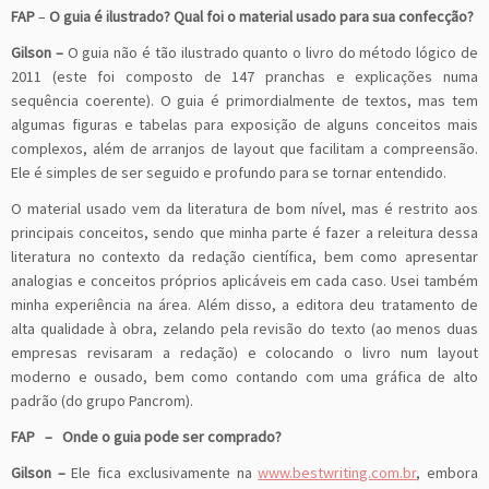
FAP
–
O guia é ilustrado? Qual foi o material usado para sua confecção?
Gilson –
O guia não é tão ilustrado quanto o livro do método lógico de
2011 (este foi composto de 147 pranchas e explicações numa
sequência coerente). O guia é primordialmente de textos, mas tem
algumas figuras e tabelas para exposição de alguns conceitos mais
complexos, além de arranjos de layout que facilitam a compreensão.
Ele é simples de ser seguido e profundo para se tornar entendido.
O material usado vem da literatura de bom nível, mas é restrito aos
principais conceitos, sendo que minha parte é fazer a releitura dessa
literatura no contexto da redação científica, bem como apresentar
analogias e conceitos próprios aplicáveis em cada caso. Usei também
minha experiência na área. Além disso, a editora deu tratamento de
alta qualidade à obra, zelando pela revisão do texto (ao menos duas
empresas revisaram a redação) e colocando o livro num layout
moderno e ousado, bem como contando com uma gráfica de alto
padrão (do grupo Pancrom).
FAP
– Onde o guia pode ser comprado?
Gilson –
Ele fica exclusivamente na
www.bestwriting.com.br
, embora