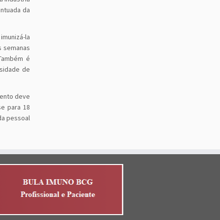
entuada da
imunizá-la
ês semanas
. Também é
ssidade de
mento deve
se para 18
da pessoal