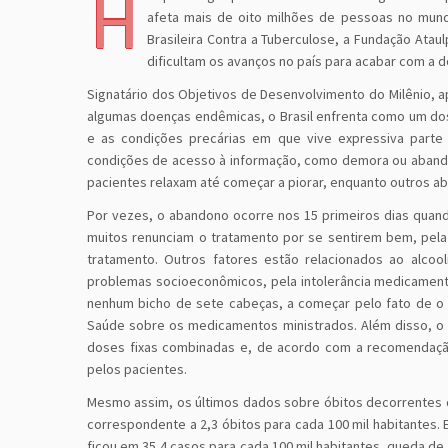
H
afeta mais de oito milhões de pessoas no mund
Brasileira Contra a Tuberculose, a Fundação Ataul
dificultam os avanços no país para acabar com a 
Signatário dos Objetivos de Desenvolvimento do Milênio, 
algumas doenças endêmicas, o Brasil enfrenta como um dos
e as condições precárias em que vive expressiva part
condições de acesso à informação, como demora ou abandon
pacientes relaxam até começar a piorar, enquanto outros 
Por vezes, o abandono ocorre nos 15 primeiros dias quan
muitos renunciam o tratamento por se sentirem bem, pela 
tratamento. Outros fatores estão relacionados ao alcool
problemas socioeconômicos, pela intolerância medicament
nenhum bicho de sete cabeças, a começar pelo fato de o t
Saúde sobre os medicamentos ministrados. Além disso, o d
doses fixas combinadas e, de acordo com a recomendaç
pelos pacientes.
Mesmo assim, os últimos dados sobre óbitos decorrentes d
correspondente a 2,3 óbitos para cada 100 mil habitantes. 
ficou em 35,4 casos para cada 100 mil habitantes, queda d