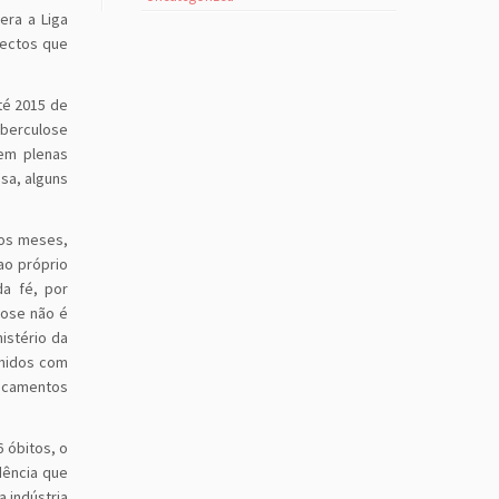
era a Liga
pectos que
té 2015 de
uberculose
em plenas
sa, alguns
ros meses,
ao próprio
da fé, por
lose não é
istério da
imidos com
icamentos
 óbitos, o
dência que
 indústria