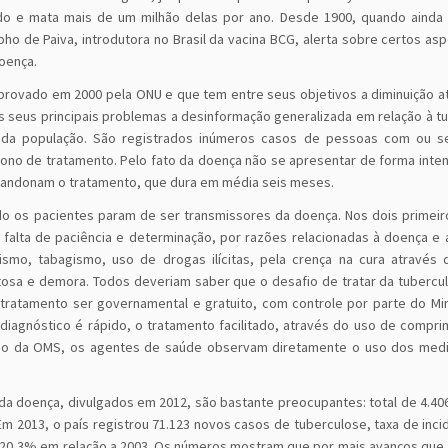
o e mata mais de um milhão delas por ano. Desde 1900, quando ainda 
pho de Paiva, introdutora no Brasil da vacina BCG, alerta sobre certos as
doença.
aprovado em 2000 pela ONU e que tem entre seus objetivos a diminuição a
 seus principais problemas a desinformação generalizada em relação à t
e da população. São registrados inúmeros casos de pessoas com ou s
o de tratamento. Pelo fato da doença não se apresentar de forma inten
abandonam o tratamento, que dura em média seis meses.
do os pacientes param de ser transmissores da doença. Nos dois primei
falta de paciência e determinação, por razões relacionadas à doença e 
ismo, tabagismo, uso de drogas ilícitas, pela crença na cura através 
osa e demora. Todos deveriam saber que o desafio de tratar da tubercu
ratamento ser governamental e gratuito, com controle por parte do Min
iagnóstico é rápido, o tratamento facilitado, através do uso de compr
ão da OMS, os agentes de saúde observam diretamente o uso dos med
a doença, divulgados em 2012, são bastante preocupantes: total de 4.406
Em 2013, o país registrou 71.123 novos casos de tuberculose, taxa de inci
e 20,3% em relação a 2003. Os números mostram que por mais avanços que a