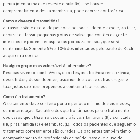
pleura (membrana que reveste o pulmão) – se houver
comprometimento dessa membrana, pode ocorrer dor torácica.
Como a doença é transmitida?
A transmissão é direta, de pessoa a pessoa. O doente expele, ao falar,
espirrar ou tossir, pequenas gotas de saliva que contêm o agente
infeccioso e podem ser aspiradas por outra pessoa, que será
contaminada. Somente 5% a 10% dos infectados pelo bacilo de Koch
adquirem a doença.
Há algum grupo mais vulnerável à tuberculose?
Pessoas vivendo com HIV/Aids, diabetes, insuficiência renal crônica,
desnutridas, idosos doentes, usuários de álcool e outras drogas e
tabagistas são mais propensos a contrair a tuberculose.
Como é o tratamento?
O tratamento deve ser feito por um período mínimo de seis meses,
sem interrupção. São utilizados quatro fármacos para o tratamento
dos casos que utilizam o esquema básico: rifampicina (R), isoniazida
(H), pirazinamida (Z) e etambutol (E). Todos os pacientes que seguem o
tratamento corretamente são curados. Os pacientes também têm o
acompanhamento de profissionais de saúde, para que o uso de