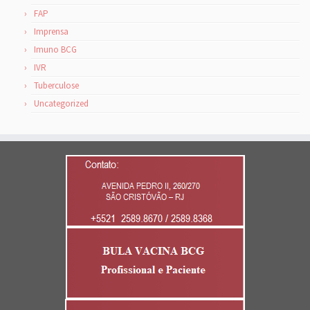
FAP
Imprensa
Imuno BCG
IVR
Tuberculose
Uncategorized