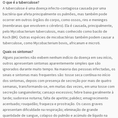
O que é a tuberculose?
A tuberculose é uma doença infecto-contagiosa causada por uma
bactéria que afeta principalmente os pulmões, mas também pode
ocorrer em outros órgãos do corpo, como ossos, rins e meninges
(membranas que envolvem o cérebro). Ela é causada, principalmente,
pelo Mycobacterium tuberculosis, mais conhecido como bacilo de
Koch (BK). Outras espécies de micobactérias também podem causar a
tuberculose, como Mycobacterium bovis, africanum e microti.
Quais os sintomas?
Alguns pacientes não exibem nenhum indício da doença em seu início,
outros apresentam sintomas aparentemente simples que são
ignorados durante muito tempo. Na maioria das pessoas infectadas, os
sinais e sintomas mais frequentes são: tosse seca contínua no início
dos sintomas, depois com presença de secreção por mais de quatro
semanas, transformando-se, em muitas das vezes, em uma tosse com
secreção sanguinolenta; cansaço excessivo; febre baixa geralmente à
tarde; sudorese noturna; falta de apetite; palidez; emagrecimento
acentuado; rouquidão; fraqueza e prostração. Os casos graves
apresentam dificuldade na respiração; eliminação de grande
quantidade de sangue, colapso do pulmão e acúmulo de líquido na