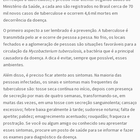
Ministério da Saúde, a cada ano são registrados no Brasil cerca de 70
mil novos casos de tuberculose e ocorrem 4,6 mil mortes em
decorrência da doença.
O primeiro aspecto a ser lembrado é a prevenção. A tuberculose é
transmitida pelo ar e ocorre de pessoa a pessa. No frio, os locais
fechados e a aglomeração de pessoas são situações favoráveis para a
circulação da
Mycobacterium tuberculosis
, a bactéria que é a principal
causadora da doença. A dica é evitar, sempre que possível, esses
ambientes.
Além disso, é preciso ficar atento aos sintomas. Na maioria das
pessoas infectadas, os sinais e sintomas mais frequentes da
tuberculose são: tosse seca contínua no início, depois com presença
de secreção por mais de quatro semanas, transformando-se, em
muitas das vezes, em uma tosse com secreção sanguinolenta; cansaço
excessivo; febre baixa geralmente à tarde; sudorese noturna; falta de
apetite; palidez; emagrecimento acentuado; rouquidão; fraqueza e
prostração. Se você ou algum amigo ou conhecido seu apresentar
esses sintomas, procure um posto de saúde para se informar e fazer
os exames para diagnóstico da doença.