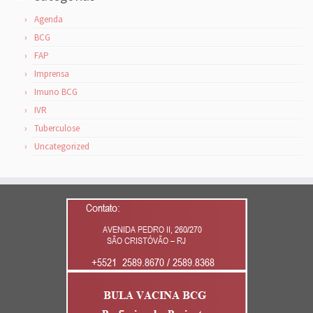
Agenda
BCG
FAP
Imprensa
Imuno BCG
IVR
Tuberculose
Uncategorized