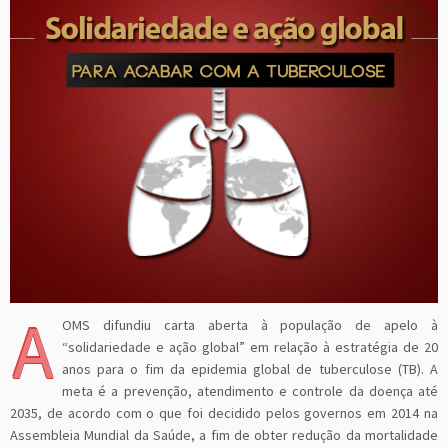
A
OMS difundiu carta aberta à população de apelo à
“solidariedade e ação global” em relação à estratégia de 20
anos para o fim da epidemia global de tuberculose (TB). A
meta é a prevenção, atendimento e controle da doença até
2035, de acordo com o que foi decidido pelos governos em 2014 na
Assembleia Mundial da Saúde, a fim de obter redução da mortalidade